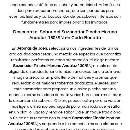
cada bocado esté lleno de sabor y autenticidad. Además, es
ideal para preparar brochetas, que son perfectas para
eventos, fiestas y barbacoas, donde los sabores intensos son
fundamentales para impresionar a los invitados.
Descubre el Sabor del Sazonador Pincho Moruno
Andaluz 130/SN en Cada Bocado
En
Aromas de Jaén
, seleccionamos ingredientes de la más
alta calidad para crear una mezcla de especias que garantiza
resultados perfectos en cada preparación. Al elegir nuestro
Sazonador Pincho Moruno Andaluz 130/SN
, no solo estás
eligiendo un producto, sino también una experiencia culinaria.
Imagina preparar un plato lleno de matices y aromas que
recuerdan a las mejores tabernas andaluzas. Puedes usar
este sazonador para preparar un clásico pincho moruno,
donde la carne se adoba durante varias horas para maximizar
la absorción de sabores. O bien, puedes optar por una versión
más ligera utilizando pechuga de pollo marinado que resulta
en un platillo jugoso y lleno de sabor. Dale un toque tradicional
y único a tus recetas con nuestro
Sazonador Pincho Moruno
Andaluz 130/SN
, y sorprende a tus comensales con platos que
son verdaderas obras maestras de la cocina andaluza.