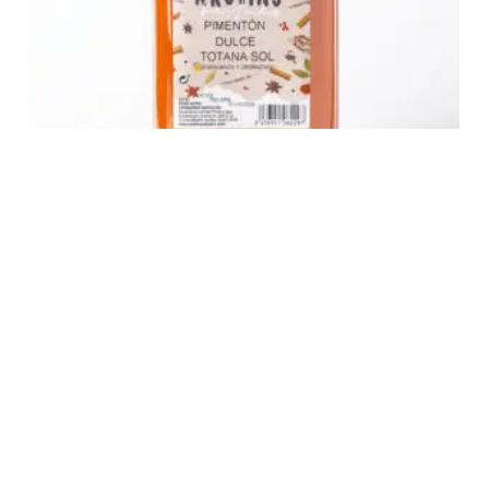
Pimentón Dulce
9,27
€
Añadir al carrito