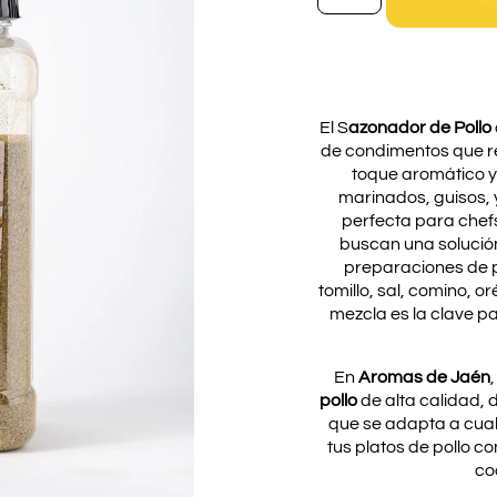
El S
azonador de Pollo
de condimentos que re
toque aromático y
marinados, guisos, 
perfecta para chef
buscan una solución
preparaciones de p
tomillo, sal, comino, 
mezcla es la clave pa
En
Aromas de Jaén
pollo
de alta calidad, 
que se adapta a cualq
tus platos de pollo c
co