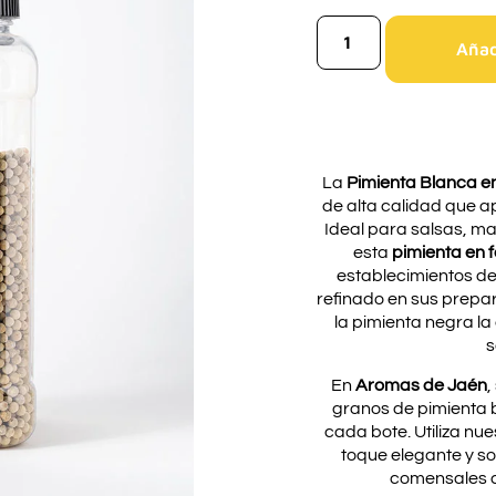
Añadi
La
Pimienta Blanca e
de alta calidad que a
Ideal para salsas, ma
esta
pimienta en 
establecimientos de
refinado en sus prepa
la pimienta negra la
s
En
Aromas de Jaén
,
granos de pimienta b
cada bote. Utiliza nu
toque elegante y so
comensales c