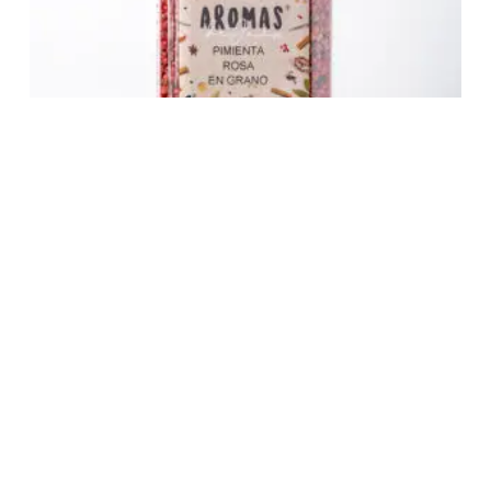
Pimienta Rosa en Grano
14,30
€