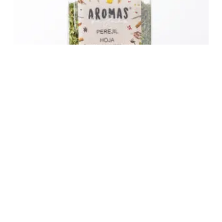
Perejil en Hoja
3,32
€