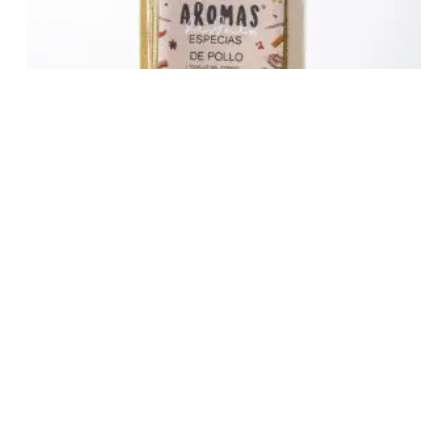
Sazonador de Pollo
10,10
€
Añadir al carrito