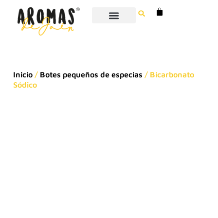
Especias y hierbas
Miel artesanal
Especias para hostelería
Expositores de especias para tiendas
Nuestra historia
Inicio
/
Botes pequeños de especias
/ Bicarbonato
Sódico