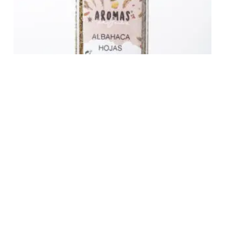
Albahaca Hoja
2,04
€