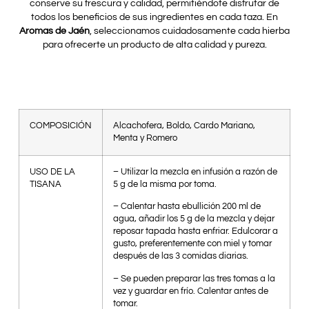
conserve su frescura y calidad, permitiéndote disfrutar de
todos los beneficios de sus ingredientes en cada taza. En
Aromas de Jaén
, seleccionamos cuidadosamente cada hierba
para ofrecerte un producto de alta calidad y pureza.
COMPOSICIÓN
Alcachofera, Boldo, Cardo Mariano,
Menta y Romero
USO DE LA
– Utilizar la mezcla en infusión a razón de
TISANA
5 g de la misma por toma.
– Calentar hasta ebullición 200 ml de
agua, añadir los 5 g de la mezcla y dejar
reposar tapada hasta enfriar. Edulcorar a
gusto, preferentemente con miel y tomar
después de las 3 comidas diarias.
– Se pueden preparar las tres tomas a la
vez y guardar en frío. Calentar antes de
tomar.