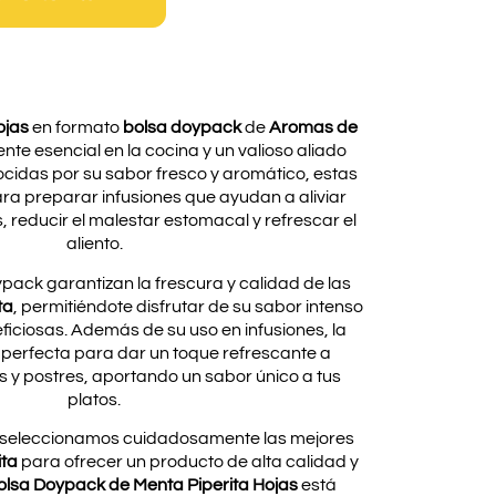
ojas
en formato
bolsa doypack
de
Aromas de
nte esencial en la cocina y un valioso aliado
ocidas por su sabor fresco y aromático, estas
ara preparar infusiones que ayudan a aliviar
 reducir el malestar estomacal y refrescar el
aliento.
pack garantizan la frescura y calidad de las
ta
, permitiéndote disfrutar de su sabor intenso
iciosas. Además de su uso en infusiones, la
 perfecta para dar un toque refrescante a
s y postres, aportando un sabor único a tus
platos.
 seleccionamos cuidadosamente las mejores
ita
para ofrecer un producto de alta calidad y
olsa Doypack de Menta Piperita Hojas
está