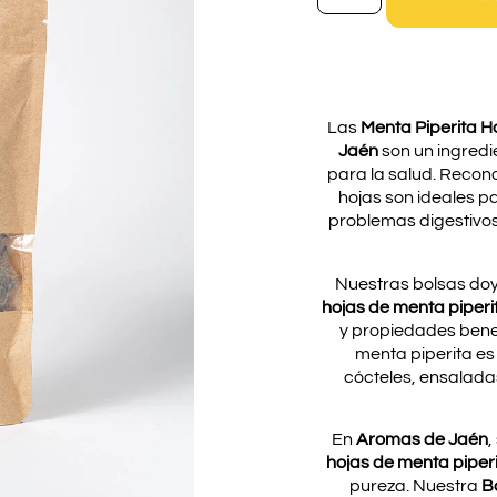
Las
Menta Piperita H
Jaén
son un ingredie
para la salud. Recon
hojas son ideales p
problemas digestivos,
Nuestras bolsas doy
hojas de menta piperi
y propiedades benef
menta piperita es
cócteles, ensalada
En
Aromas de Jaén
,
hojas de menta piper
pureza. Nuestra
B